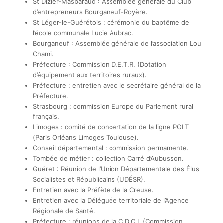
St Dizier-Masbaraud : Assemblée générale du Club
d’entrepreneurs Bourganeuf-Royère.
St Léger-le-Guérétois : cérémonie du baptême de
l’école communale Lucie Aubrac.
Bourganeuf : Assemblée générale de l’association Lou
Chami.
Préfecture : Commission D.E.T.R. (Dotation
d’équipement aux territoires ruraux).
Préfecture : entretien avec le secrétaire général de la
Préfecture.
Strasbourg : commission Europe du Parlement rural
français.
Limoges : comité de concertation de la ligne POLT
(Paris Orléans Limoges Toulouse).
Conseil départemental : commission permamente.
Tombée de métier : collection Carré d’Aubusson.
Guéret : Réunion de l’Union Départementale des Élus
Socialistes et Républicains (UDÉSR).
Entretien avec la Préfète de la Creuse.
Entretien avec la Déléguée territoriale de l’Agence
Régionale de Santé.
Préfecture : réunions de la C.D.C.I. (Commission