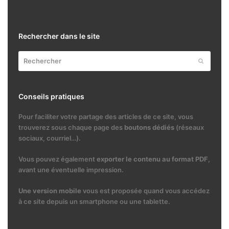
Rechercher dans le site
Rechercher
Envoyer
Conseils pratiques
Pour faciliter votre partage des articles de ce site, vous
trouverez sous chaque page des
boutons dédiés
(réseaux
sociaux, courriel…).
Vous pouvez également
exporter le contenu au format PDF
,
avant une éventuelle impression.
Une version mobile
vous est proposée quand vous accédez
à ce site depuis un smartphone ou une tablette.