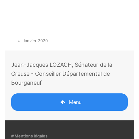
Onglet
Janvier 2020
précédent:
Jean-Jacques LOZACH, Sénateur de la
Creuse - Conseiller Départemental de
Bourganeuf
Menu
# Mentions légales