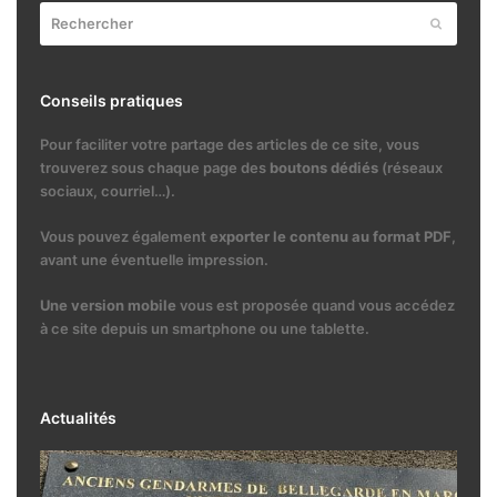
Rechercher
Envoyer
Conseils pratiques
Pour faciliter votre partage des articles de ce site, vous
trouverez sous chaque page des
boutons dédiés
(réseaux
sociaux, courriel…).
Vous pouvez également
exporter le contenu au format PDF
,
avant une éventuelle impression.
Une version mobile
vous est proposée quand vous accédez
à ce site depuis un smartphone ou une tablette.
Actualités