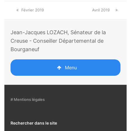
Onglet
next
Février 2019
Avril 2019
précédent:
post:
Jean-Jacques LOZACH, Sénateur de la
Creuse - Conseiller Départemental de
Bourganeuf
Menu
# Mentions légales
Rechercher dans le site