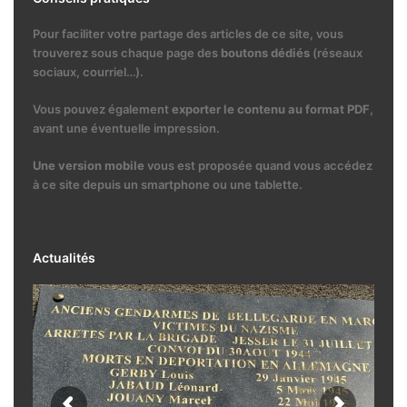
Pour faciliter votre partage des articles de ce site, vous
trouverez sous chaque page des
boutons dédiés
(réseaux
sociaux, courriel…).
Vous pouvez également
exporter le contenu au format PDF
,
avant une éventuelle impression.
Une version mobile
vous est proposée quand vous accédez
à ce site depuis un smartphone ou une tablette.
Actualités