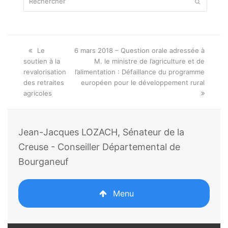
Envoyer
Onglet
next
Le
6 mars 2018 – Question orale adressée à
précédent:
post:
soutien à la
M. le ministre de l’agriculture et de
revalorisation
l’alimentation : Défaillance du programme
des retraites
européen pour le développement rural
agricoles
Jean-Jacques LOZACH, Sénateur de la
Creuse - Conseiller Départemental de
Bourganeuf
Menu