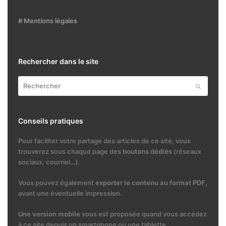
# Mentions légales
Rechercher dans le site
Rechercher
Envoyer
Conseils pratiques
Pour faciliter votre partage des articles de ce site, vous
trouverez sous chaque page des
boutons dédiés
(réseaux
sociaux, courriel…).
Vous pouvez également
exporter le contenu au format PDF
,
avant une éventuelle impression.
Une version mobile
vous est proposée quand vous accédez
à ce site depuis un smartphone ou une tablette.