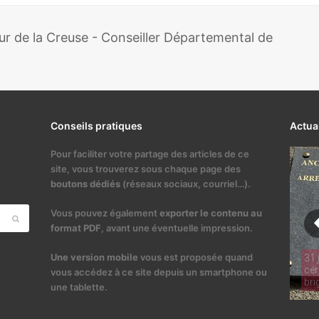
 de la Creuse - Conseiller Départemental de
Conseils pratiques
Actua
Pour faciliter votre partage des articles de ce
site, vous trouverez sous chaque page des
boutons dédiés
(réseaux sociaux, courriel…).
Vous pouvez également
exporter le contenu au
Envoyer
format PDF
, avant une éventuelle impression.
Une version mobile
vous est proposée quand
31 
cér
vous accédez à ce site depuis un smartphone ou
bri
une tablette.