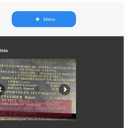
Menu
lités
juillet 2026. Bellegarde-en-Marche -
émonie mémorielle devant l'ancienne
gade de gendarmerie.