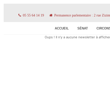
05 55 64 14 19
Permanence parlementaire : 2 rue Ziz
ACCUEIL
SÉNAT
CIRCON
Oups ! Il n’y a aucune newsletter à afficher