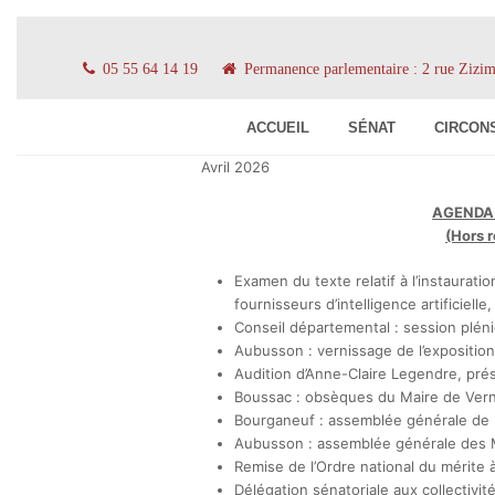
05 55 64 14 19
Permanence parlementaire : 2 rue Ziz
ACCUEIL
SÉNAT
CIRCON
Avril 2026
AGENDA d
(Hors 
Examen du texte relatif à l’instaurati
fournisseurs d’intelligence artificielle,
Conseil départemental : session pléni
Aubusson : vernissage de l’expositi
Audition d’Anne-Claire Legendre, prés
Boussac : obsèques du Maire de Vern
Bourganeuf : assemblée générale de 
Aubusson : assemblée générale des Mé
Remise de l’Ordre national du mérite à 
Délégation sénatoriale aux collectivit