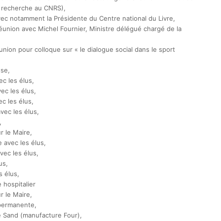
e recherche au CNRS),
avec notamment la Présidente du Centre national du Livre,
 réunion avec Michel Fournier, Ministre délégué chargé de la
union pour colloque sur « le dialogue social dans le sport
use,
c les élus,
ec les élus,
c les élus,
vec les élus,
,
 le Maire,
 avec les élus,
vec les élus,
us,
s élus,
 hospitalier
 le Maire,
permanente,
 Sand (manufacture Four),