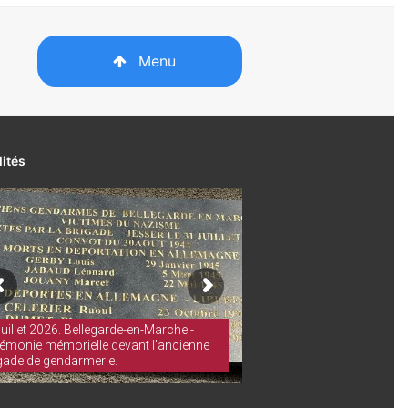
Menu
lités