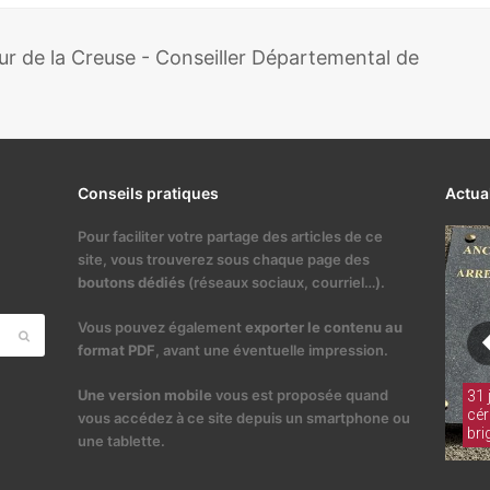
 de la Creuse - Conseiller Départemental de
Conseils pratiques
Actua
Pour faciliter votre partage des articles de ce
site, vous trouverez sous chaque page des
boutons dédiés
(réseaux sociaux, courriel…).
Vous pouvez également
exporter le contenu au
Envoyer
format PDF
, avant une éventuelle impression.
Une version mobile
vous est proposée quand
vous accédez à ce site depuis un smartphone ou
une tablette.