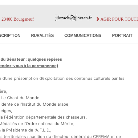
im 23400 Bourganeuf
AGIR POUR TOUT
SCRIPTION
RURALITÉS
COMMUNICATIONS
PORTRAIT
u Sénateur : quelques repères
rendez-vous à la permanence)
on d’une présomption d’exploitation des contenus culturels par les
ère,
on Le Chant du Monde,
idente de l’Institut du Monde arabe,
eiges,
la Fédération départementale des chasseurs,
daillés de l’Ordre national du Mérite,
la Présidente de l’A.F.L.D.,
és territoriales : audition du directeur général du CEREMA et de