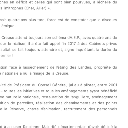
ones en déficit et celles qui sont bien pourvues, à l’échelle du
 limitrophes (Cher, Allier) ».
mais quatre ans plus tard, force est de constater que le discours
olémique.
Creuse attend toujours son schéma d’A.E.P., avec quatre ans de
ur le réaliser, il a été fait appel fin 2017 à des Cabinets privés
ltat se fait toujours attendre et, signe inquiétant, la durée du
ernier !
nation face à l’assèchement de l’étang des Landes, propriété du
 nationale a nui à l’image de la Creuse.
té de Président du Conseil Général, j’ai eu à piloter, entre 2001
– toutes les initiatives et tous les aménagements ayant bénéficié
ve naturelle nationale, restauration de l’anguillère, aménagement
ition de parcelles, réalisation des cheminements et des points
de la Réserve, charte d’animation, recrutement des personnels
rd à accuser l’ancienne Majorité départementale d’avoir décidé la