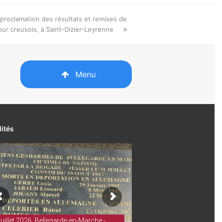
proclamation des résultats et remises de
ur creusois, à Saint-Dizier-Leyrenne
Menu
lités
juillet 2026. Bellegarde-en-Marche -