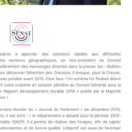
ance à apporter des solutions rapides aux difficultés
ins secteurs géographiques, un vice-président du Conseil
gulièrement des mensonges éhontés dans la presse (ex : l’édition
 détourner l’attention des Creusois. Il évoque, pour la Creuse,
au potable avant 2015. C’est faux ! Un schéma fut finalisé début
10 (vote unanime en session plénière du Conseil Général) pour la
« Rapport développement durable 2018 » publié par la Majorité
ion !
erview-dossier du « Journal du Parlement » de décembre 2015,
d, il est écrit : « le département a adopté pour la période 2010-
able (SAEP). Il a permis de réaliser des forages, afin de capter
bondantes et de bonne qualité. L’objectif est aussi de favoriser