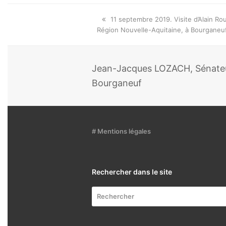
Onglet
11 septembre 2019. Visite d’Alain Ro
précédent:
Région Nouvelle-Aquitaine, à Bourganeuf
Jean-Jacques LOZACH, Sénateur
Bourganeuf
# Mentions légales
Rechercher dans le site
Rechercher