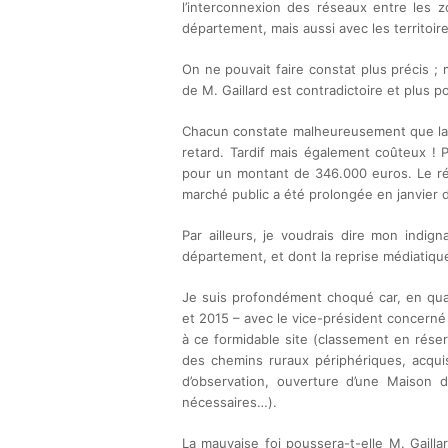
l’interconnexion des réseaux entre les z
département, mais aussi avec les territoires
On ne pouvait faire constat plus précis ; 
de M. Gaillard est contradictoire et plus p
Chacun constate malheureusement que la 
retard. Tardif mais également coûteux ! Po
pour un montant de 346.000 euros. Le résu
marché public a été prolongée en janvier d
Par ailleurs, je voudrais dire mon indig
département, et dont la reprise médiatique
Je suis profondément choqué car, en quali
et 2015 – avec le vice-président concerné 
à ce formidable site (classement en réser
des chemins ruraux périphériques, acquis
d’observation, ouverture d’une Maison 
nécessaires…).
La mauvaise foi poussera-t-elle M. Gailla