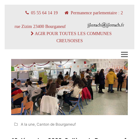
05 55 64 14 19
Permanence parlementaire : 2
rue Zizim 23400 Bourganeuf
AGIR POUR TOUTES LES COMMUNES
CREUSOISES
A la une
,
Canton de Bourganeuf