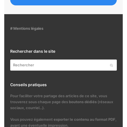
# Mentions légales
Rechercher dans le site
Rechercher
Envoyer
Conseils pratiques
Pour faciliter votre partage des articles de ce site, vous
trouverez sous chaque page des
boutons dédiés
(réseaux
sociaux, courriel…).
Vous pouvez également
exporter le contenu au format PDF
,
avant une éventuelle impression.