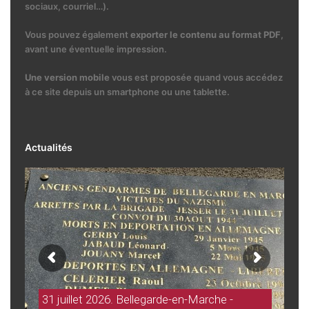
sociaux, courriel…).
Vous pouvez également
exporter le contenu au format PDF
,
avant une éventuelle impression.
Une version mobile
vous est proposée quand vous accédez
à ce site depuis un smartphone ou une tablette.
Actualités
31 juillet 2026. Bellegarde-en-Marche -