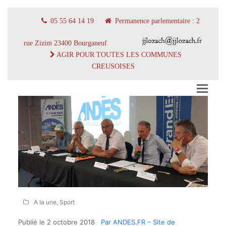
05 55 64 14 19
Permanence parlementaire : 2
rue Zizim 23400 Bourganeuf
AGIR POUR TOUTES LES COMMUNES
CREUSOISES
A la une
,
Sport
Publié le 2 octobre 2018
Par ANDES.FR – Site de