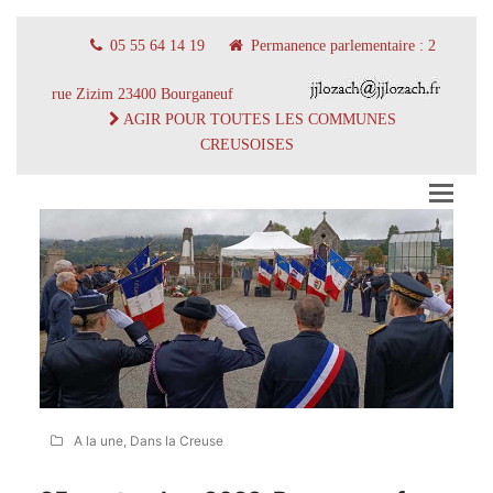
05 55 64 14 19
Permanence parlementaire : 2
rue Zizim 23400 Bourganeuf
AGIR POUR TOUTES LES COMMUNES
CREUSOISES
A la une
,
Dans la Creuse