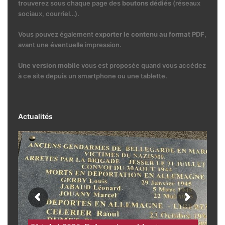
trouverez sous chaque page des
boutons dédiés
(réseaux
sociaux, courriel…).
Vous pouvez également
exporter le contenu au format PDF
,
avant une éventuelle impression.
Une version mobile
vous est proposée quand vous accédez
à ce site depuis un smartphone ou une tablette.
Actualités