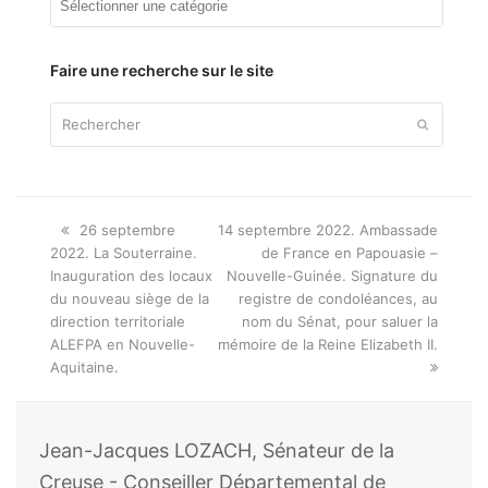
par
thème
Faire une recherche sur le site
Rechercher
Envoyer
Onglet
next
26 septembre
14 septembre 2022. Ambassade
précédent:
post:
2022. La Souterraine.
de France en Papouasie –
Inauguration des locaux
Nouvelle-Guinée. Signature du
du nouveau siège de la
registre de condoléances, au
direction territoriale
nom du Sénat, pour saluer la
ALEFPA en Nouvelle-
mémoire de la Reine Elizabeth II.
Aquitaine.
Jean-Jacques LOZACH, Sénateur de la
Creuse - Conseiller Départemental de