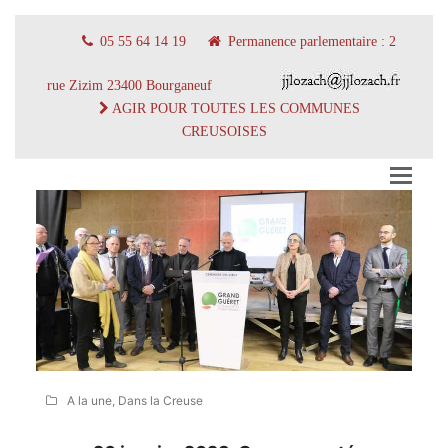
05 55 64 14 19
Permanence parlementaire : 2
rue Zizim 23400 Bourganeuf
AGIR POUR TOUTES LES COMMUNES
CREUSOISES
A la une
,
Dans la Creuse