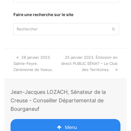
par
thème
Faire une recherche sur le site
Rechercher
Envoyer
Onglet
next
28 janvier 2023.
25 janvier 2023. Émission en
précédent:
post:
Sainte-Feyre.
direct PUBLIC SÉNAT – Le Club
Cérémonie de Voeux.
des Territoires.
Jean-Jacques LOZACH, Sénateur de la
Creuse - Conseiller Départemental de
Bourganeuf
Menu