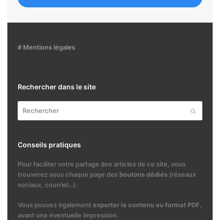
# Mentions légales
Rechercher dans le site
Rechercher
Envoyer
Conseils pratiques
Pour faciliter votre partage des articles de ce site, vous
trouverez sous chaque page des
boutons dédiés
(réseaux
sociaux, courriel…).
Vous pouvez également
exporter le contenu au format PDF
,
avant une éventuelle impression.