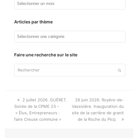
Archives
Articles par thème
Articles
par
thème
Faire une recherche sur le site
Rechercher
Envoyer
Onglet
next
2 juillet 2026. GUÉRET.
26 juin 2026. Royère-de-
précédent:
post:
Soirée de la CPME 23 –
Vassivière. Inauguration du
« Élus, Entrepreneurs :
site de la carrière de granit
faire Creuse commune »
de la Roche du Picq