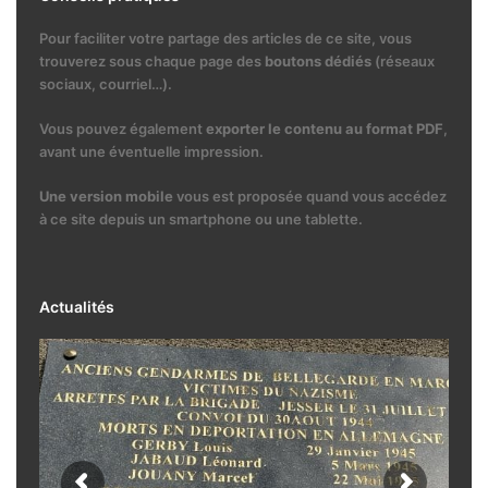
Pour faciliter votre partage des articles de ce site, vous
trouverez sous chaque page des
boutons dédiés
(réseaux
sociaux, courriel…).
Vous pouvez également
exporter le contenu au format PDF
,
avant une éventuelle impression.
Une version mobile
vous est proposée quand vous accédez
à ce site depuis un smartphone ou une tablette.
Actualités