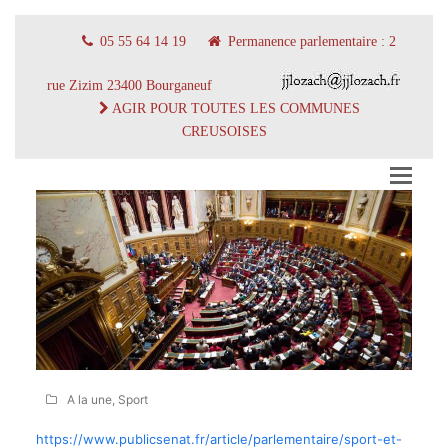
05 55 64 14 19
Permanence parlementaire : 2
rue Zizim 23400 Bourganeuf
AGIR POUR TOUTES LES COMMUNES
CREUSOISES
A la une
,
Sport
https://www.publicsenat.fr/article/parlementaire/sport-et-