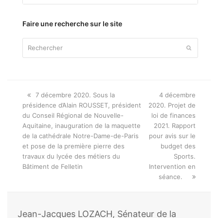
par
thème
Faire une recherche sur le site
Rechercher
Envoyer
Onglet
next
7 décembre 2020. Sous la
4 décembre
précédent:
post:
présidence d’Alain ROUSSET, président
2020. Projet de
du Conseil Régional de Nouvelle-
loi de finances
Aquitaine, inauguration de la maquette
2021. Rapport
de la cathédrale Notre-Dame-de-Paris
pour avis sur le
et pose de la première pierre des
budget des
travaux du lycée des métiers du
Sports.
Bâtiment de Felletin
Intervention en
séance.
Jean-Jacques LOZACH, Sénateur de la