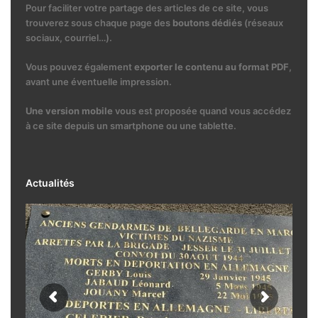
Pour faciliter votre partage des articles de ce site, vous
trouverez sous chaque page des
boutons dédiés
(réseaux
sociaux, courriel…).
Vous pouvez également
exporter le contenu au format PDF
,
avant une éventuelle impression.
Une version mobile
vous est proposée quand vous accédez
à ce site depuis un smartphone ou une tablette.
Actualités