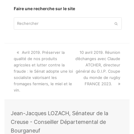
thème
Faire une recherche sur le site
Rechercher
Envoyer
Onglet
next
Avril 2019. Préserver la
10 avril 2019. Réunion
précédent:
post:
qualité de nos produits
d’échanges avec Claude
agricoles et lutter contre la
ATCHER, directeur
fraude : le Sénat adopte une loi
général du G.I.P. Coupe
socialiste valorisant les
du monde de rugby
fromages fermiers, le miel et le
FRANCE 2023.
vin.
Jean-Jacques LOZACH, Sénateur de la
Creuse - Conseiller Départemental de
Bourganeuf