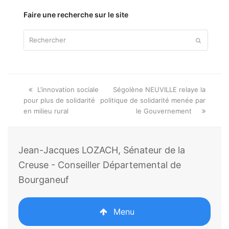
thème
Faire une recherche sur le site
Rechercher
Envoyer
Onglet
next
L’innovation sociale
Ségolène NEUVILLE relaye la
précédent:
post:
pour plus de solidarité
politique de solidarité menée par
en milieu rural
le Gouvernement
Jean-Jacques LOZACH, Sénateur de la
Creuse - Conseiller Départemental de
Bourganeuf
Menu