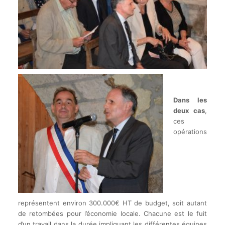
.
.
Dans les
deux cas
,
ces
opérations
représentent environ 300.000€ HT de budget, soit autant
de retombées pour l’économie locale. Chacune est le fuit
d’un travail dans la durée impliquant les différentes équipes