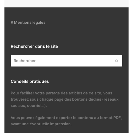
# Mentions légales
Rechercher dans le site
Rechercher
Envoyer
Conseils pratiques
Pour faciliter votre partage des articles de ce site, vous
trouverez sous chaque page des
boutons dédiés
(réseaux
sociaux, courriel…).
Vous pouvez également
exporter le contenu au format PDF
,
avant une éventuelle impression.