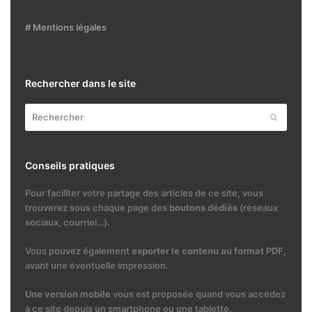
# Mentions légales
Rechercher dans le site
Rechercher
Envoyer
Conseils pratiques
Pour faciliter votre partage des articles de ce site, vous
trouverez sous chaque page des
boutons dédiés
(réseaux
sociaux, courriel…).
Vous pouvez également
exporter le contenu au format PDF
,
avant une éventuelle impression.
Une version mobile
vous est proposée quand vous accédez
à ce site depuis un smartphone ou une tablette.