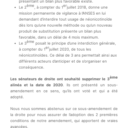
présentant un bilan plus favorable existe.
ème
er
Le 2
, à compter du 1
juillet 2018, donne une
mission permanente de vigilance à l’ANSES en lui
demandant d’interdire tout usage de néonicotinoïde
dès lors qu’une nouvelle méthode ou qu’un nouveau
produit de substitution présente un bilan plus
favorable, dans un délai de 4 mois maximum.
ème
Le 3
posait le principe d’une interdiction générale,
er
à compter du 1
juillet 2020, de tous les
néonicotinoïdes. Ce délai de 3 ans permettait ainsi aux
différents acteurs d’anticiper et de s’organiser en
conséquence.
ème
Les sénateurs de droite ont souhaité supprimer le 3
alinéa et la date de 2020
. Ils ont présenté un sous-
amendement en ce sens, qu’ils ont voté et qui a été
adopté.
Nous nous sommes abstenus sur ce sous-amendement de
la droite pour nous assurer de l’adoption des 2 premières
conditions de notre amendement, qui apportent de vraies
avancées.