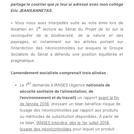
partage le courrier que je leur ai adressé avec mon collège
Eric JEANSANNETAS.
« Vous nous avez interpellés suite au vote émis lors de
e
l’examen en 2
lecture au Sénat du
Projet de loi sur la
reconquête de la biodiversité, de la nature et des
paysages
, et notamment sur les articles portant sur
l’interdiction des néonicotinoïdes sur lesquels le Groupe
Socialiste du Sénat a défendu une position équilibrée et
pragmatique.
L’amendement socialiste comprenait trois alinéas
:
er
Le 1
demande à l’ANSES (Agence
nationale de
sécurité sanitaire
de l’alimentation, de
l’environnement et du travail)
un rapport
avant la fin
de l’année 2016
, dressant un bilan bénéfice-risque de
l’usage des néonicotinoïdes par rapport aux produits
ou méthodes de substitution disponibles. À partir de
ce bilan,
l’ANSES interdira, dès le 1er juillet 2018,
l’usage des néonicotinoïdes
pour lequel un produit