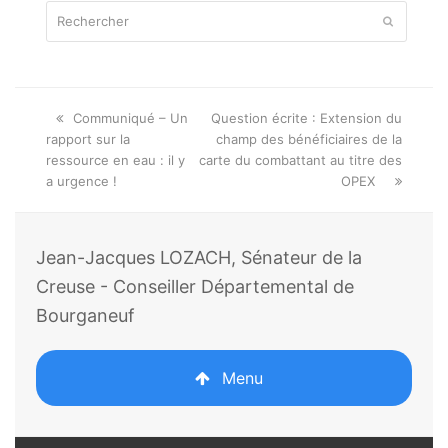
Rechercher
Envoyer
Onglet
next
Communiqué – Un
Question écrite : Extension du
précédent:
post:
rapport sur la
champ des bénéficiaires de la
ressource en eau : il y
carte du combattant au titre des
a urgence !
OPEX
Jean-Jacques LOZACH, Sénateur de la
Creuse - Conseiller Départemental de
Bourganeuf
Menu