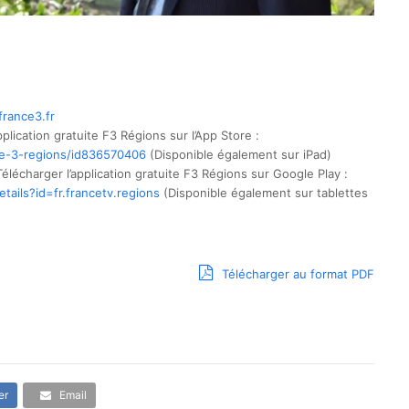
france3.
fr
pplication gratuite F3 Régions sur l’App Store :
e-3-regions/
id836570406
(Disponible également sur iPad)
élécharger l’application gratuite F3 Régions sur Google Play :
tails?id=fr.francetv.
regions
(Disponible également sur tablettes
Télécharger au format PDF
er
Email