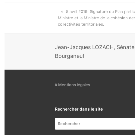
Onglet
5 avril 2019. Signature du Plan part
précédent:
Ministre et la Ministre de la cohésion des
collectivités territoriales.
Jean-Jacques LOZACH, Sénateur
Bourganeuf
# Mentions légales
Rechercher dans le site
Rechercher