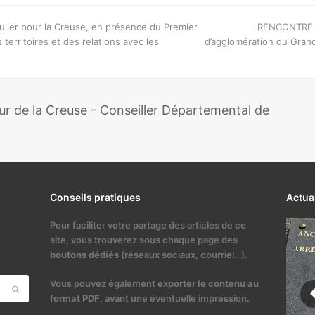
next
iculier pour la Creuse, en présence du Premier
RENCONTRE 
post:
 territoires et des relations avec les
d’agglomération du Grand 
 de la Creuse - Conseiller Départemental de
Conseils pratiques
Actua
Pour faciliter votre partage des articles de ce
site, vous trouverez sous chaque page des
boutons dédiés
(réseaux sociaux, courriel…).
Vous pouvez également
exporter le contenu au
Envoyer
format PDF
, avant une éventuelle impression.