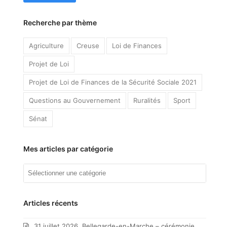
Recherche par thème
Agriculture
Creuse
Loi de Finances
Projet de Loi
Projet de Loi de Finances de la Sécurité Sociale 2021
Questions au Gouvernement
Ruralités
Sport
Sénat
Mes articles par catégorie
Mes
articles
par
catégorie
Articles récents
31 juillet 2026. Bellegarde-en-Marche – cérémonie