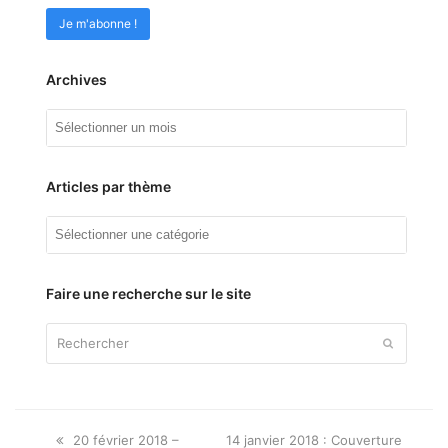
Archives
Archives
Articles par thème
Articles
par
thème
Faire une recherche sur le site
Rechercher
Envoyer
Onglet
next
20 février 2018 –
14 janvier 2018 : Couverture