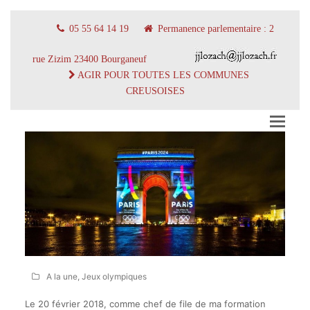
05 55 64 14 19
Permanence parlementaire : 2
rue Zizim 23400 Bourganeuf
AGIR POUR TOUTES LES COMMUNES
CREUSOISES
A la une
,
Jeux olympiques
Le 20 février 2018, comme chef de file de ma formation