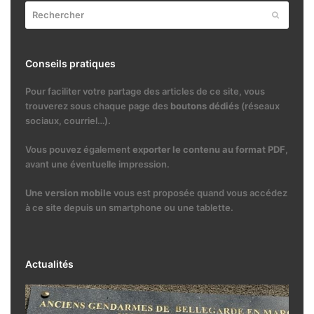
Rechercher
Envoyer
Conseils pratiques
Pour faciliter votre partage des articles de ce site, vous
trouverez sous chaque page des
boutons dédiés
(réseaux
sociaux, courriel…).
Vous pouvez également
exporter le contenu au format PDF
,
avant une éventuelle impression.
Une version mobile
vous est proposée quand vous accédez
à ce site depuis un smartphone ou une tablette.
Actualités