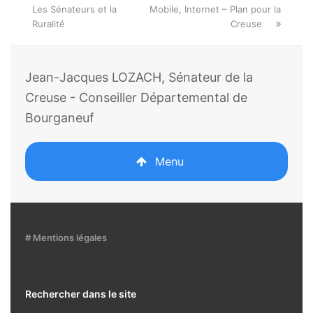
précédent:
post:
Les Sénateurs et la
Mobile, Internet – Plan pour la
Ruralité
Creuse
Jean-Jacques LOZACH, Sénateur de la
Creuse - Conseiller Départemental de
Bourganeuf
Menu
# Mentions légales
Rechercher dans le site