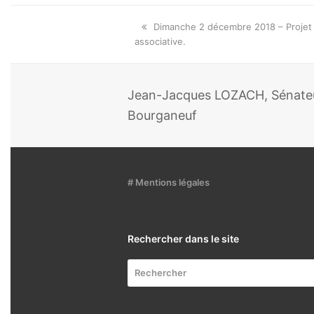
Onglet
Dimanche 2 décembre 2018 – Projet d
précédent:
associative.
Jean-Jacques LOZACH, Sénateur
Bourganeuf
# Mentions légales
Rechercher dans le site
Rechercher