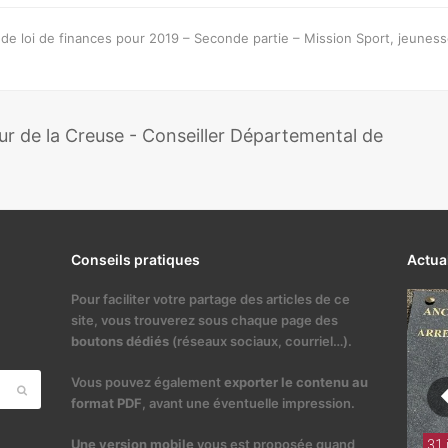
e loi de finances pour 2019 – Seconde partie – Mission Sport, jeuness
 de la Creuse - Conseiller Départemental de
Conseils pratiques
Actua
Pour faciliter votre partage des articles de ce
site, vous trouverez sous chaque page des
boutons dédiés
(réseaux sociaux, courriel…).
Vous pouvez également
exporter le contenu au
Envoyer
format PDF
, avant une éventuelle impression.
Une version mobile
vous est proposée quand
31 