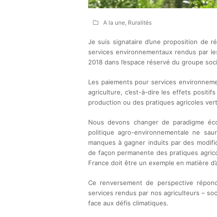
A la une
,
Ruralités
Je suis signataire d’une proposition de r
services environnementaux rendus par le
2018 dans l’espace réservé du groupe socia
Les paiements pour services environnement
agriculture, c’est-à-dire les effets posi
production ou des pratiques agricoles ver
Nous devons changer de paradigme éco
politique agro-environnementale ne sau
manques à gagner induits par des modific
de façon permanente des pratiques agrico
France doit être un exemple en matière d’
Ce renversement de perspective répond
services rendus par nos agriculteurs – so
face aux défis climatiques.