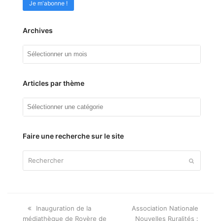
Archives
Archives
Articles par thème
Articles
par
thème
Faire une recherche sur le site
Rechercher
Envoyer
Onglet
next
Inauguration de la
Association Nationale
précédent:
post:
médiathèque de Royère de
Nouvelles Ruralités :