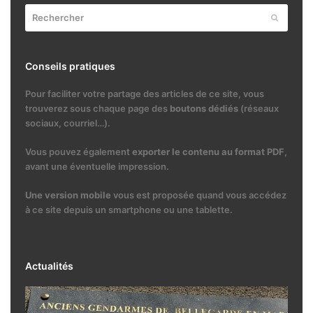
Rechercher
Envoyer
Conseils pratiques
Pour faciliter votre partage des articles de ce site, vous
trouverez sous chaque page des
boutons dédiés
(réseaux
sociaux, courriel…).
Vous pouvez également
exporter le contenu au format PDF
,
avant une éventuelle impression.
Une version mobile
vous est proposée quand vous accédez
à ce site depuis un smartphone ou une tablette.
Actualités