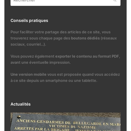
Conseils pratiques
Pour faciliter votre partage des articles de ce site, vous
trouverez sous chaque page des
boutons dédiés
(réseaux
sociaux, courriel…).
Vous pouvez également
exporter le contenu au format PDF
,
avant une éventuelle impression.
Une version mobile
vous est proposée quand vous accédez
à ce site depuis un smartphone ou une tablette.
Actualités