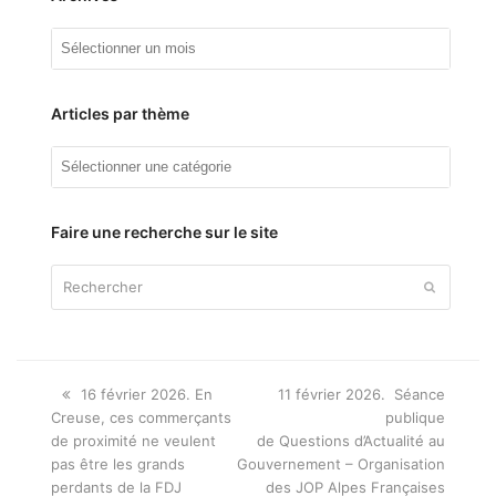
Archives
Articles par thème
Articles
par
thème
Faire une recherche sur le site
Rechercher
Envoyer
Onglet
next
16 février 2026. En
11 février 2026. Séance
précédent:
post:
Creuse, ces commerçants
publique
de proximité ne veulent
de Questions d’Actualité au
pas être les grands
Gouvernement – Organisation
perdants de la FDJ
des JOP Alpes Françaises