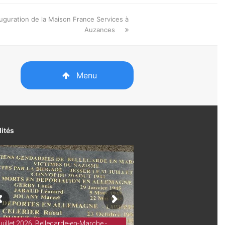
uguration de la Maison France Services à
Auzances
Menu
lités
juillet 2026. Bellegarde-en-Marche -