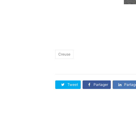
Creuse
Tweet
Partager
Partag