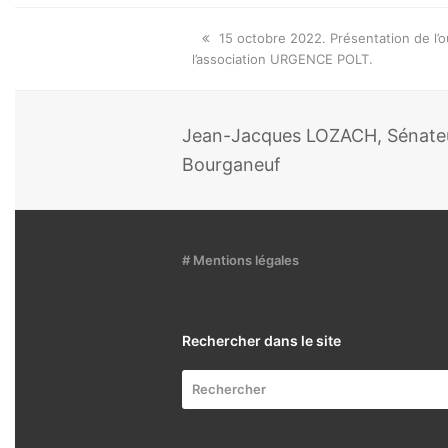
Onglet
15 octobre 2022. Présentation de l’o
précédent:
l’association URGENCE POLT.
Jean-Jacques LOZACH, Sénateur
Bourganeuf
# Mentions légales
Rechercher dans le site
Rechercher