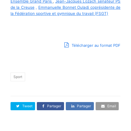
Ensemble Grand Paris
,
Jean-Jacques Lozach sénateur PS
de la Creuse
,
Emmanuelle Bonnet Oulad
j
coprésidente de
la Fédération sportive et
gy
mnique du travail (FSGT)
Télécharger au format PDF
Sport
Tweet
Partager
Partager
Email