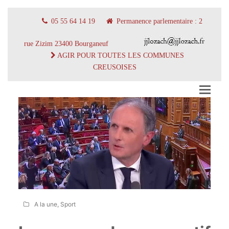
05 55 64 14 19
Permanence parlementaire : 2
rue Zizim 23400 Bourganeuf
AGIR POUR TOUTES LES COMMUNES
CREUSOISES
A la une
,
Sport