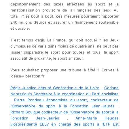
déplafonnement des taxes affectées au sport et la
renationalisation provisoire de la Française des jeux. Au
total, mise bout à bout, ces mesures pourraient rapporter
240 millions d’euros et assurer un financement soutenable
et durable.
Il est temps d’agir. La France, qui doit accueillir les Jeux
olympiques de Paris dans moins de quatre ans, ne peut pas
laisser disparaître le sport pour toutes et tous, le sport
associatif de proximité, le sport amateur.
Vous souhaitez proposer une tribune à
Libé
? Ecrivez à
idees@liberation.fr
Ré
g
is
Juanico député Génération
·
s de la Loire
,
Corinne
Narassi
g
uin
Secrétaire à la coordination du Parti socialiste
,
Pierre Rondeau économiste du sport
,
codirecteur de
l’Observatoire du sport à la
Fondation Jean-Jaurès
,
Richard Boui
g
ue codirecteur de l’Observatoire
du sport à la
Fondation Jean-Jaurès
,
Anne-Marie Heu
g
as
viceprésidente EELV en char
g
e des sports à l’ETP Est