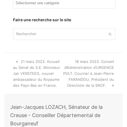
Articles
par
thème
Faire une recherche sur le site
Rechercher
Envoyer
Onglet
next
21 mars 2023. Accueil
18 mars 2023. Conseil
précédent:
post:
au Sénat de S.E. Monsieur
d’Administration d’URGENCE
Jan VERSTEEG, nouvel
POLT. Courrier à Jean-Pierre
ambassadeur du Royaume
FARANDOU, Président du
des Pays-Bas en France.
Directoire de la SNCF.
Jean-Jacques LOZACH, Sénateur de la
Creuse - Conseiller Départemental de
Bourganeuf