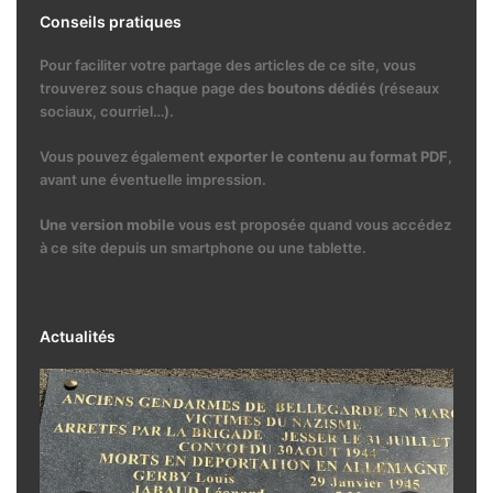
Conseils pratiques
Pour faciliter votre partage des articles de ce site, vous
trouverez sous chaque page des
boutons dédiés
(réseaux
sociaux, courriel…).
Vous pouvez également
exporter le contenu au format PDF
,
avant une éventuelle impression.
Une version mobile
vous est proposée quand vous accédez
à ce site depuis un smartphone ou une tablette.
Actualités