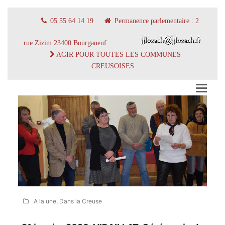
05 55 64 14 19
Permanence parlementaire : 2
rue Zizim 23400 Bourganeuf
AGIR POUR TOUTES LES COMMUNES
CREUSOISES
A la une
,
Dans la Creuse