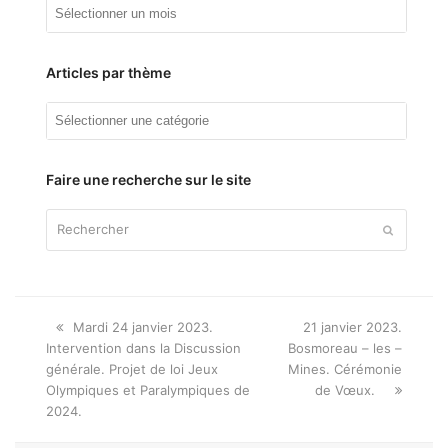
Archives
Articles par thème
Articles
par
thème
Faire une recherche sur le site
Rechercher
Envoyer
Onglet
next
Mardi 24 janvier 2023.
21 janvier 2023.
précédent:
post:
Intervention dans la Discussion
Bosmoreau – les –
générale. Projet de loi Jeux
Mines. Cérémonie
Olympiques et Paralympiques de
de Vœux.
2024.