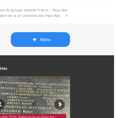
nce du groupe d’amitié France – Pays-Bas
sident de la 2e Chambre des Pays-Bas
Menu
lités
juillet 2026. Bellegarde-en-Marche -