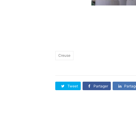
Creuse
Tweet
Partager
Partag