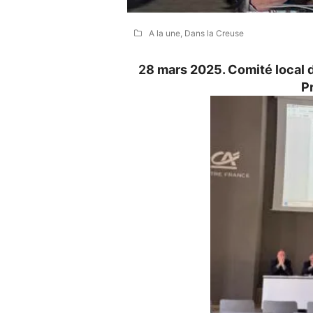
A la une
,
Dans la Creuse
2
8 mars 2025. Comité local d
P