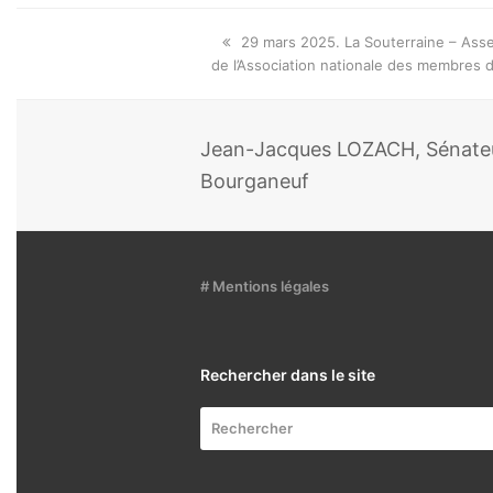
Onglet
29 mars 2025. La Souterraine – Ass
précédent:
de l’Association nationale des membres d
Jean-Jacques LOZACH, Sénateur
Bourganeuf
# Mentions légales
Rechercher dans le site
Rechercher