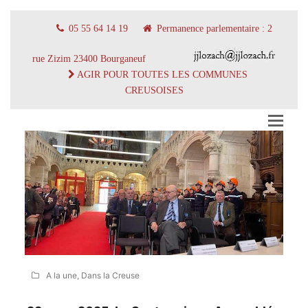
05 55 64 14 19
Permanence parlementaire : 2
rue Zizim 23400 Bourganeuf
AGIR POUR TOUTES LES COMMUNES
CREUSOISES
A la une
,
Dans la Creuse