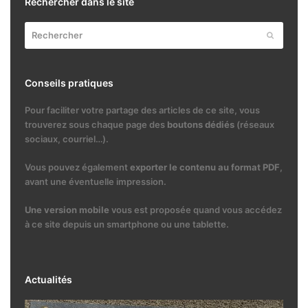
Rechercher dans le site
Rechercher
Envoyer
Conseils pratiques
Pour faciliter votre partage des articles de ce site, vous
trouverez sous chaque page des
boutons dédiés
(réseaux
sociaux, courriel…).
Vous pouvez également
exporter le contenu au format PDF
,
avant une éventuelle impression.
Une version mobile
vous est proposée quand vous accédez
à ce site depuis un smartphone ou une tablette.
Actualités