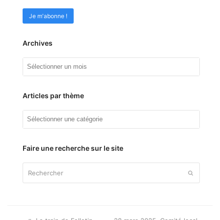
Archives
Archives
Articles par thème
Articles
par
thème
Faire une recherche sur le site
Rechercher
Envoyer
Onglet
next