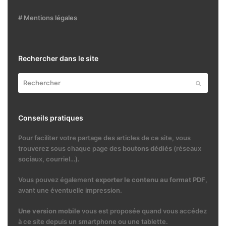
# Mentions légales
Rechercher dans le site
Rechercher
Envoyer
Conseils pratiques
Pour faciliter votre partage des articles de ce site, vous
trouverez sous chaque page des
boutons dédiés
(réseaux
sociaux, courriel…).
Vous pouvez également
exporter le contenu au format PDF
,
avant une éventuelle impression.
Une version mobile
vous est proposée quand vous accédez
à ce site depuis un smartphone ou une tablette.