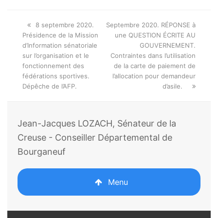
Onglet
next
8 septembre 2020.
Septembre 2020. RÉPONSE à
précédent:
post:
Présidence de la Mission
une QUESTION ÉCRITE AU
d’Information sénatoriale
GOUVERNEMENT.
sur l’organisation et le
Contraintes dans l’utilisation
fonctionnement des
de la carte de paiement de
fédérations sportives.
l’allocation pour demandeur
Dépêche de l’AFP.
d’asile.
Jean-Jacques LOZACH, Sénateur de la
Creuse - Conseiller Départemental de
Bourganeuf
Menu