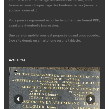
Pour faciliter votre partage des articles de ce site, vous
trouverez sous chaque page des
boutons dédiés
(réseaux
sociaux, courriel…).
Vous pouvez également
exporter le contenu au format PDF
,
avant une éventuelle impression.
Une version mobile
vous est proposée quand vous accédez
à ce site depuis un smartphone ou une tablette.
Actualités