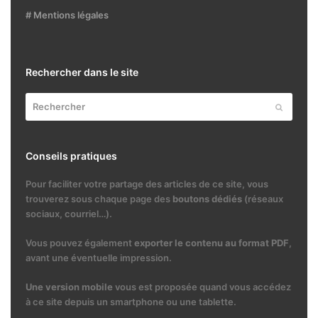
# Mentions légales
Rechercher dans le site
Rechercher
Envoyer
Conseils pratiques
Pour faciliter votre partage des articles de ce site, vous
trouverez sous chaque page des
boutons dédiés
(réseaux
sociaux, courriel…).
Vous pouvez également
exporter le contenu au format PDF
,
avant une éventuelle impression.
Une version mobile
vous est proposée quand vous accédez
à ce site depuis un smartphone ou une tablette.