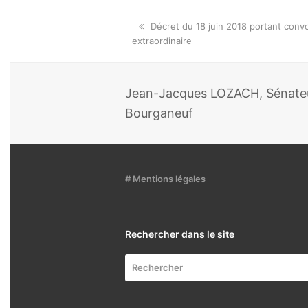
Onglet
Décret du 18 juin 2018 portant conv
précédent:
extraordinaire
Jean-Jacques LOZACH, Sénateur
Bourganeuf
# Mentions légales
Rechercher dans le site
Rechercher