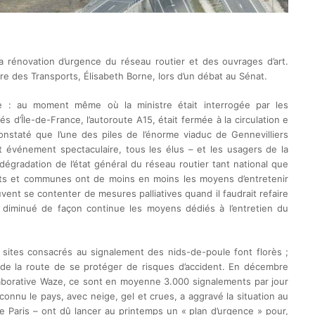
la rénovation d’urgence du réseau routier et des ouvrages d’art.
stre des Transports, Élisabeth Borne, lors d’un débat au Sénat.
e : au moment même où la ministre était interrogée par les
s d’Île-de-France, l’autoroute A15, était fermée à la circulation e
nstaté que l’une des piles de l’énorme viaduc de Gennevilliers
 événement spectaculaire, tous les élus – et les usagers de la
égradation de l’état général du réseau routier tant national que
s et communes ont de moins en moins les moyens d’entretenir
ent se contenter de mesures palliatives quand il faudrait refaire
 a diminué de façon continue les moyens dédiés à l’entretien du
es sites consacrés au signalement des nids-de-poule font florès ;
 de la route de se protéger de risques d’accident. En décembre
ollaborative Waze, ce sont en moyenne 3.000 signalements par jour
a connu le pays, avec neige, gel et crues, a aggravé la situation au
de Paris – ont dû lancer au printemps un « plan d’urgence » pour,