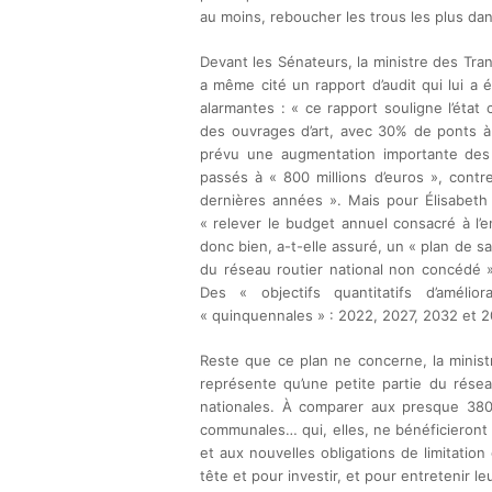
au moins, reboucher les trous les plus da
Devant les Sénateurs, la ministre des Tran
a même cité un rapport d’audit qui lui a é
alarmantes : « ce rapport souligne l’éta
des ouvrages d’art, avec 30% de ponts à 
prévu une augmentation importante des cr
passés à « 800 millions d’euros », cont
dernières années ». Mais pour Élisabeth 
« relever le budget annuel consacré à l’ent
donc bien, a-t-elle assuré, un « plan de
du réseau routier national non concédé »
Des « objectifs quantitatifs d’améli
« quinquennales » : 2022, 2027, 2032 et 2
Reste que ce plan ne concerne, la ministr
représente qu’une petite partie du rése
nationales. À comparer aux presque 38
communales… qui, elles, ne bénéficieront
et aux nouvelles obligations de limitatio
tête et pour investir, et pour entretenir le