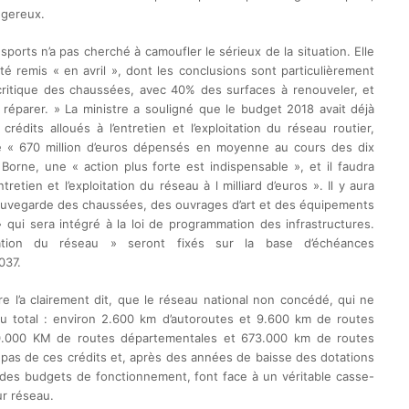
ngereux.
sports n’a pas cherché à camoufler le sérieux de la situation. Elle
té remis « en avril », dont les conclusions sont particulièrement
t critique des chaussées, avec 40% des surfaces à renouveler, et
réparer. » La ministre a souligné que le budget 2018 avait déjà
édits alloués à l’entretien et l’exploitation du réseau routier,
re « 670 million d’euros dépensés en moyenne au cours des dix
Borne, une « action plus forte est indispensable », et il faudra
retien et l’exploitation du réseau à l milliard d’euros ». Il y aura
 sauvegarde des chaussées, des ouvrages d’art et des équipements
 qui sera intégré à la loi de programmation des infrastructures.
oration du réseau » seront fixés sur la base d’échéances
037.
e l’a clairement dit, que le réseau national non concédé, qui ne
au total : environ 2.600 km d’autoroutes et 9.600 km de routes
0.000 KM de routes départementales et 673.000 km de routes
 pas de ces crédits et, après des années de baisse des dotations
n des budgets de fonctionnement, font face à un véritable casse-
ur réseau.