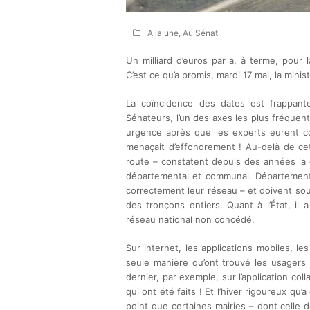
A la une
,
Au Sénat
Un milliard d’euros par a, à terme, pour 
C’est ce qu’a promis, mardi 17 mai, la mini
La coïncidence des dates est frappant
Sénateurs, l’un des axes les plus fréquenté
urgence après que les experts eurent co
menaçait d’effondrement ! Au-delà de cet
route – constatent depuis des années la d
départemental et communal. Département
correctement leur réseau – et doivent souv
des tronçons entiers. Quant à l’État, il
réseau national non concédé.
Sur internet, les applications mobiles, l
seule manière qu’ont trouvé les usagers
dernier, par exemple, sur l’application c
qui ont été faits ! Et l’hiver rigoureux qu’
point que certaines mairies – dont celle 