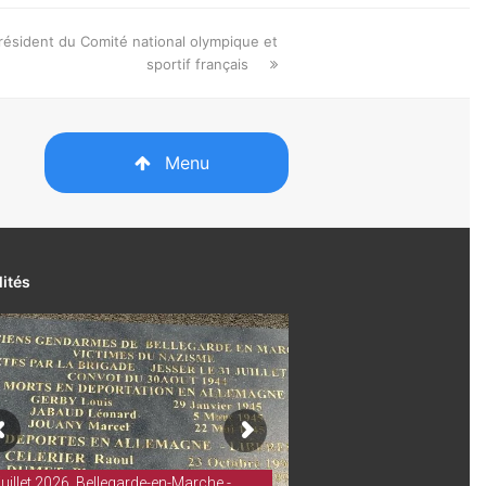
ésident du Comité national olympique et
sportif français
Menu
lités
juillet 2026. Bellegarde-en-Marche -