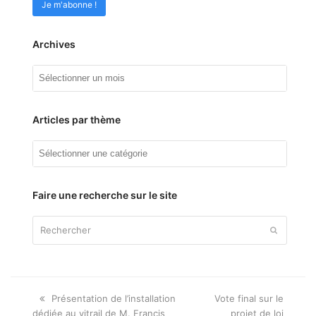
Archives
Archives
Articles par thème
Articles
par
thème
Faire une recherche sur le site
Rechercher
Envoyer
Onglet
next
Présentation de l’installation
Vote final sur le
précédent:
post:
dédiée au vitrail de M. Francis
projet de loi