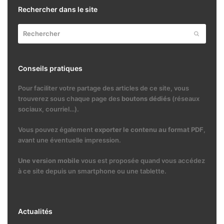
Rechercher dans le site
Rechercher
Envoyer
Conseils pratiques
Pour faciliter votre partage des articles de ce site, vous
trouverez sous chaque page des
boutons dédiés
(réseaux
sociaux, courriel…).
Vous pouvez également
exporter le contenu au format PDF
,
avant une éventuelle impression.
Une version mobile
vous est proposée quand vous accédez
à ce site depuis un smartphone ou une tablette.
Actualités