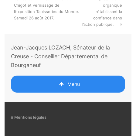
Chigot et vernissage de
organique
l’exposition Tapisseries du Monde.
rétablissant la
Samedi 26 août 2017.
confiance dans
l’action publique.
Jean-Jacques LOZACH, Sénateur de la
Creuse - Conseiller Départemental de
Bourganeuf
Menu
# Mentions légales