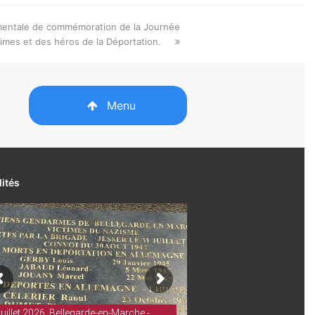
entale de commémoration de la Journée
times et des héros de la Déportation.
Menu
lités
juillet 2026. Bellegarde-en-Marche -