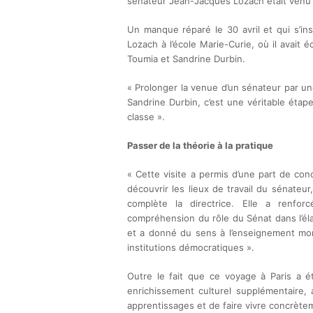
sénateur Jean-Jacques Lozach était venu re
Un manque réparé le 30 avril et qui s’in
Lozach à l’école Marie-Curie, où il avai
Toumia et Sandrine Durbin.
« Prolonger la venue d’un sénateur par une
Sandrine Durbin, c’est une véritable ét
classe ».
Passer de la théorie à la pratique
« Cette visite a permis d’une part de con
découvrir les lieux de travail du sénateu
complète la directrice. Elle a renfor
compréhension du rôle du Sénat dans l’éla
et a donné du sens à l’enseignement mor
institutions démocratiques ».
Outre le fait que ce voyage à Paris a é
enrichissement culturel supplémentaire, 
apprentissages et de faire vivre concrète