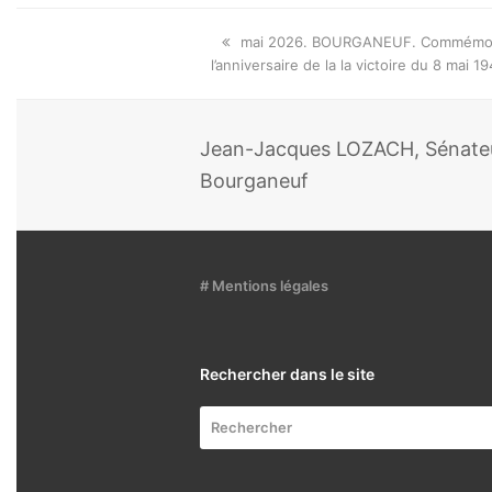
Onglet
mai 2026. BOURGANEUF. Commémor
précédent:
l’anniversaire de la la victoire du 8 mai 1
Jean-Jacques LOZACH, Sénateur
Bourganeuf
# Mentions légales
Rechercher dans le site
Rechercher