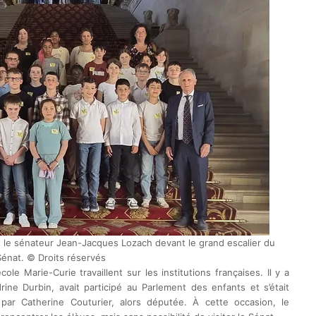
t le sénateur Jean-Jacques Lozach devant le grand escalier du
Sénat. © Droits réservés
e Marie-Curie travaillent sur les institutions françaises. Il y a
rine Durbin, avait participé au Parlement des enfants et s’était
 par Catherine Couturier, alors députée. À cette occasion, le