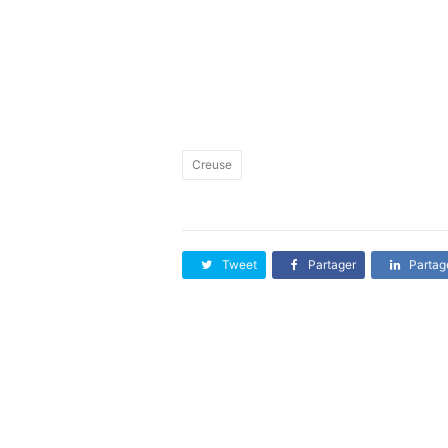
Creuse
Tweet
Partager
Partag