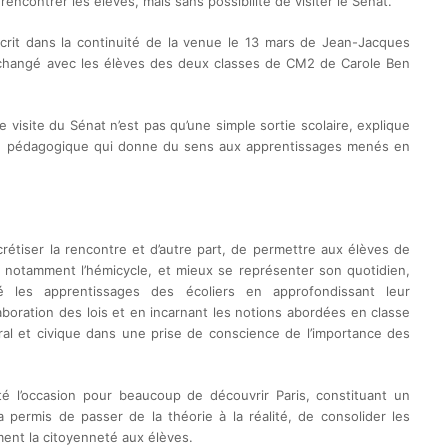
ncontrer les élèves, mais sans possibilité de visiter le Sénat.
scrit dans la continuité de la venue le 13 mars de Jean-Jacques
t échangé avec les élèves des deux classes de CM2 de Carole Ben
 visite du Sénat n’est pas qu’une simple sortie scolaire, explique
ape pédagogique qui donne du sens aux apprentissages menés en
crétiser la rencontre et d’autre part, de permettre aux élèves de
r, notamment l’hémicycle, et mieux se représenter son quotidien,
cé les apprentissages des écoliers en approfondissant leur
boration des lois et en incarnant les notions abordées en classe
al et civique dans une prise de conscience de l’importance des
té l’occasion pour beaucoup de découvrir Paris, constituant un
a permis de passer de la théorie à la réalité, de consolider les
ment la citoyenneté aux élèves.