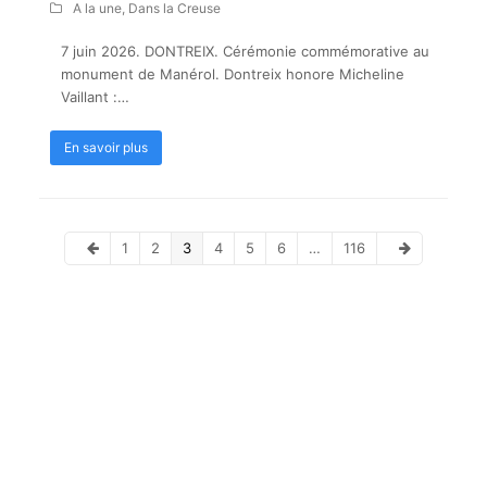
A la une
,
Dans la Creuse
7 juin 2026. DONTREIX. Cérémonie commémorative au
monument de Manérol. Dontreix honore Micheline
Vaillant :…
En savoir plus
Pages
Pages
Pages
Pages
Pages
Pages
Pages
1
2
3
4
5
6
…
116
Précédent
Suivant