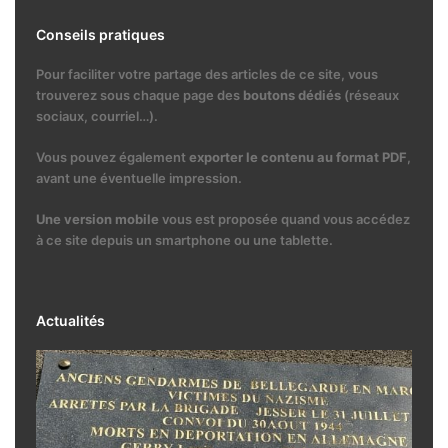
Conseils pratiques
Pour faciliter votre partage des articles de ce site, vous
trouverez sous chaque page des
boutons dédiés
(réseaux
sociaux, courriel…).
Vous pouvez également
exporter le contenu au format PDF
,
avant une éventuelle impression.
Une version mobile
vous est proposée quand vous accédez
à ce site depuis un smartphone ou une tablette.
Actualités