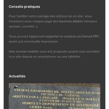
Conseils pratiques
Pour faciliter votre partage des articles de ce site, vous
trouverez sous chaque page des
boutons dédiés
(réseaux
sociaux, courriel…).
Vous pouvez également
exporter le contenu au format PDF
,
avant une éventuelle impression.
Une version mobile
vous est proposée quand vous accédez
à ce site depuis un smartphone ou une tablette.
Actualités