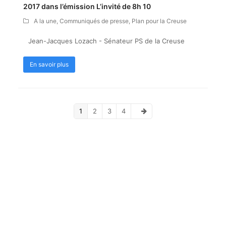
2017 dans l’émission L’invité de 8h 10
A la une
,
Communiqués de presse
,
Plan pour la Creuse
Jean-Jacques Lozach - Sénateur PS de la Creuse
En savoir plus
Pages
Pages
Pages
Pages
1
2
3
4
Suivant