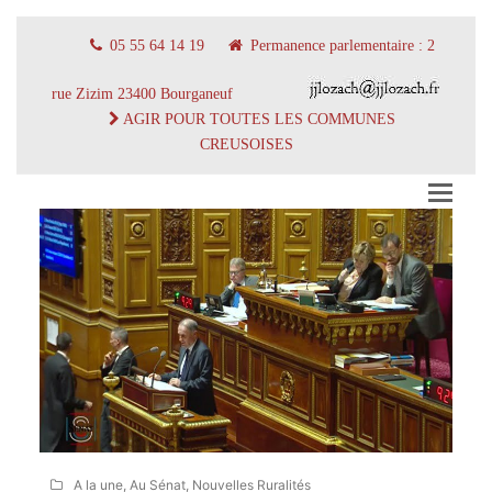
05 55 64 14 19
Permanence parlementaire : 2
rue Zizim 23400 Bourganeuf
AGIR POUR TOUTES LES COMMUNES
CREUSOISES
A la une
,
Au Sénat
,
Nouvelles Ruralités