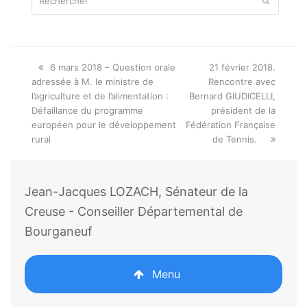
Envoyer
Onglet
next
6 mars 2018 – Question orale
21 février 2018.
précédent:
post:
adressée à M. le ministre de
Rencontre avec
l’agriculture et de l’alimentation :
Bernard GIUDICELLI,
Défaillance du programme
président de la
européen pour le développement
Fédération Française
rural
de Tennis.
Jean-Jacques LOZACH, Sénateur de la
Creuse - Conseiller Départemental de
Bourganeuf
Menu