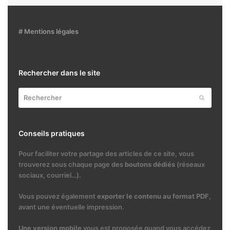
# Mentions légales
Rechercher dans le site
Rechercher
Envoyer
Conseils pratiques
Pour faciliter votre partage des articles de ce site, vous
trouverez sous chaque page des
boutons dédiés
(réseaux
sociaux, courriel…).
Vous pouvez également
exporter le contenu au format PDF
,
avant une éventuelle impression.
Une version mobile
vous est proposée quand vous accédez