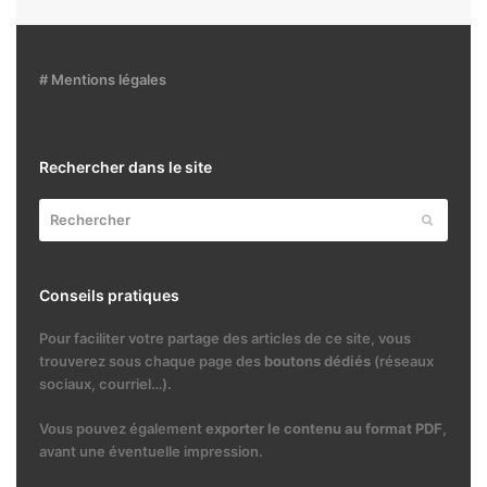
# Mentions légales
Rechercher dans le site
Rechercher
Envoyer
Conseils pratiques
Pour faciliter votre partage des articles de ce site, vous
trouverez sous chaque page des
boutons dédiés
(réseaux
sociaux, courriel…).
Vous pouvez également
exporter le contenu au format PDF
,
avant une éventuelle impression.