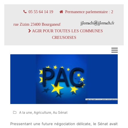
05 55 64 14 19
Permanence parlementaire : 2
rue Zizim 23400 Bourganeuf
AGIR POUR TOUTES LES COMMUNES
CREUSOISES
A la une
,
Agriculture
,
Au Sénat
Pressentant une future négociation délicate, le Sénat avait