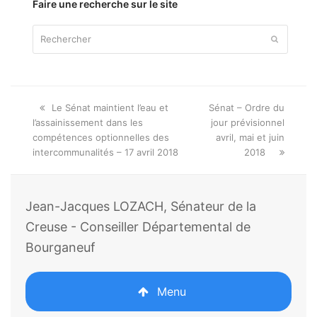
Faire une recherche sur le site
Rechercher
Envoyer
Onglet
next
Le Sénat maintient l’eau et
Sénat – Ordre du
précédent:
post:
l’assainissement dans les
jour prévisionnel
compétences optionnelles des
avril, mai et juin
intercommunalités – 17 avril 2018
2018
Jean-Jacques LOZACH, Sénateur de la
Creuse - Conseiller Départemental de
Bourganeuf
Menu